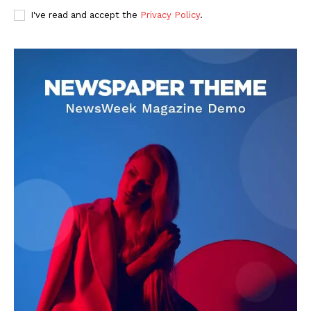
I've read and accept the
Privacy Policy
.
DOWNLOAD NOW
AIN NEWS 1
Contact Us
About Us
Privacy Policy
Terms of Use Agreement
Facebook
X
WhatsApp
Share