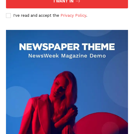
I WANT IN
I've read and accept the
Privacy Policy
.
DOWNLOAD NOW
AIN NEWS 1
Contact Us
About Us
Privacy Policy
Terms of Use Agreement
Facebook
X
WhatsApp
Share