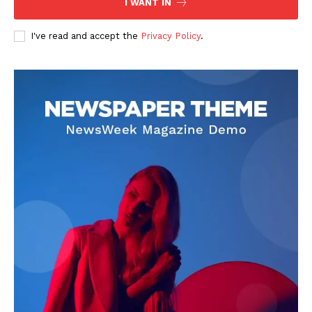
I WANT IN
I've read and accept the
Privacy Policy
.
DOWNLOAD NOW
AIN NEWS 1
Contact Us
About Us
Privacy Policy
Terms of Use Agreement
Facebook
X
WhatsApp
Share