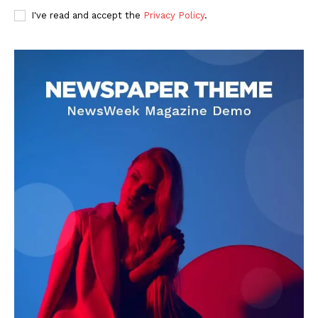
I've read and accept the
Privacy Policy
.
DOWNLOAD NOW
AIN NEWS 1
Contact Us
About Us
Privacy Policy
Terms of Use Agreement
Facebook
X
WhatsApp
Share