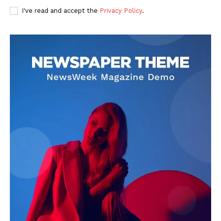
I've read and accept the
Privacy Policy
.
DOWNLOAD NOW
AIN NEWS 1
Contact Us
About Us
Privacy Policy
Terms of Use Agreement
Facebook
X
WhatsApp
Share