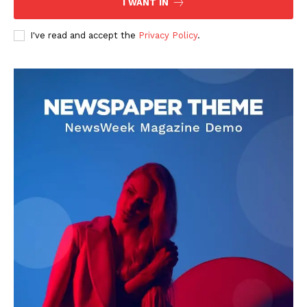
I WANT IN
I've read and accept the
Privacy Policy
.
DOWNLOAD NOW
AIN NEWS 1
Contact Us
About Us
Privacy Policy
Terms of Use Agreement
Facebook
X
WhatsApp
Share