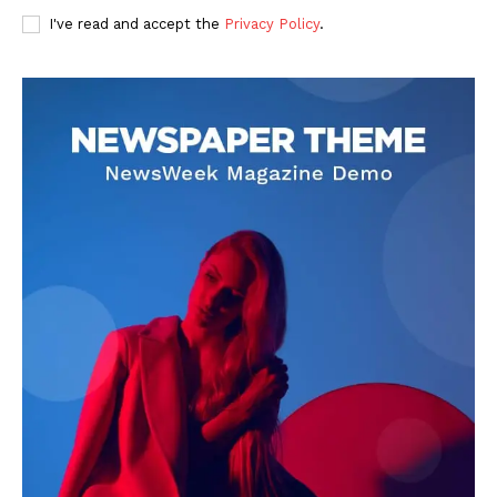
I've read and accept the
Privacy Policy
.
DOWNLOAD NOW
AIN NEWS 1
Contact Us
About Us
Privacy Policy
Terms of Use Agreement
Facebook
X
WhatsApp
Share