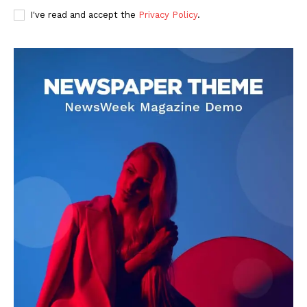
I've read and accept the
Privacy Policy
.
DOWNLOAD NOW
AIN NEWS 1
Contact Us
About Us
Privacy Policy
Terms of Use Agreement
Facebook
X
WhatsApp
Share