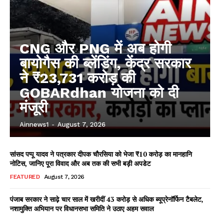
CNG और PNG में अब होगी
बायोगैस की ब्लेंडिंग, केंद्र सरकार
ने ₹23,731 करोड़ की
GOBARdhan योजना को दी
मंजूरी
Ainnews1
-
August 7, 2026
सांसद पप्पू यादव ने पत्रकार दीपक चौरसिया को भेजा ₹10 करोड़ का मानहानि
नोटिस, जानिए पूरा विवाद और अब तक की सभी बड़ी अपडेट
FEATURED
August 7, 2026
पंजाब सरकार ने साढ़े चार साल में खरीदीं 43 करोड़ से अधिक ब्यूप्रेनॉर्फिन टैबलेट,
नशामुक्ति अभियान पर विधानसभा समिति ने उठाए अहम सवाल