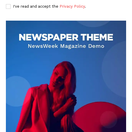
I've read and accept the
Privacy Policy
.
DOWNLOAD NOW
AIN NEWS 1
Contact Us
About Us
Privacy Policy
Terms of Use Agreement
Facebook
X
WhatsApp
Share