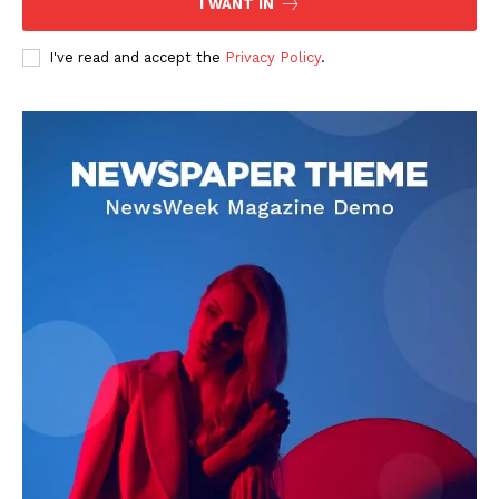
I WANT IN
I've read and accept the
Privacy Policy
.
DOWNLOAD NOW
AIN NEWS 1
Contact Us
About Us
Privacy Policy
Terms of Use Agreement
Facebook
X
WhatsApp
Share