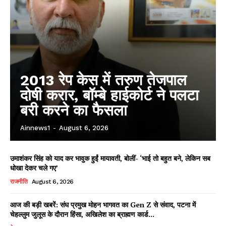
2013 रेप केस में तरुण तेजपाल
दोषी करार, बॉम्बे हाईकोर्ट ने पलटा
बरी करने का फैसला
Ainnews1
-
August 6, 2026
उमाशंकर सिंह को याद कर भावुक हुईं मायावती, बोलीं- ‘भाई तो बहुत बने, लेकिन सब
धोखा देकर चले गए’
राजनीति
August 6, 2026
आज की बड़ी खबरें: संघ प्रमुख मोहन भागवत का Gen Z से संवाद, पटना में
चेहल्लुम जुलूस के दौरान हिंसा, अखिलेश का ब्राह्मण कार्ड...