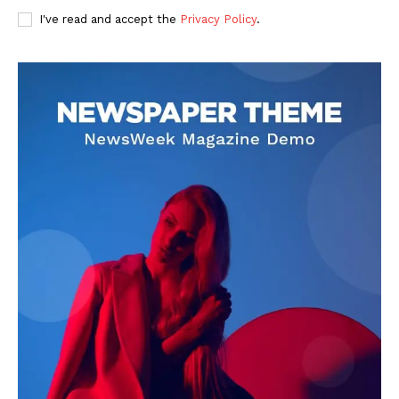
I've read and accept the
Privacy Policy
.
DOWNLOAD NOW
AIN NEWS 1
Contact Us
About Us
Privacy Policy
Terms of Use Agreement
Facebook
X
WhatsApp
Share