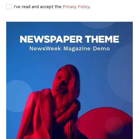
I've read and accept the
Privacy Policy
.
DOWNLOAD NOW
AIN NEWS 1
Contact Us
About Us
Privacy Policy
Terms of Use Agreement
Facebook
X
WhatsApp
Share