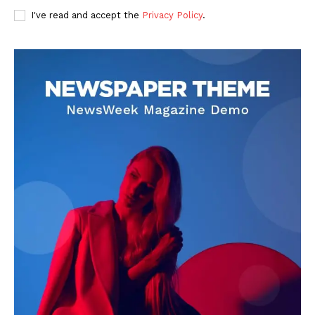
I've read and accept the
Privacy Policy
.
DOWNLOAD NOW
AIN NEWS 1
Contact Us
About Us
Privacy Policy
Terms of Use Agreement
Facebook
X
WhatsApp
Share