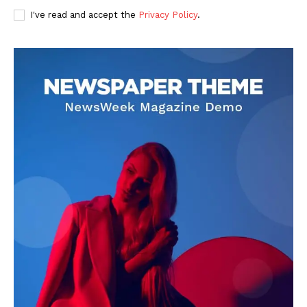
I've read and accept the
Privacy Policy
.
DOWNLOAD NOW
AIN NEWS 1
Contact Us
About Us
Privacy Policy
Terms of Use Agreement
Facebook
X
WhatsApp
Share