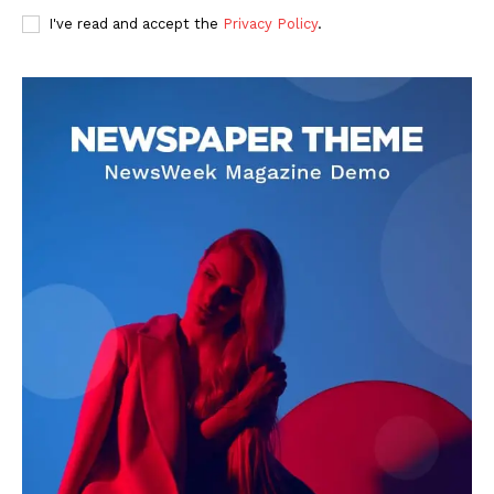
I've read and accept the
Privacy Policy
.
DOWNLOAD NOW
AIN NEWS 1
Contact Us
About Us
Privacy Policy
Terms of Use Agreement
Facebook
X
WhatsApp
Share