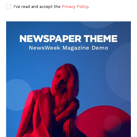
I've read and accept the
Privacy Policy
.
DOWNLOAD NOW
AIN NEWS 1
Contact Us
About Us
Privacy Policy
Terms of Use Agreement
Facebook
X
WhatsApp
Share