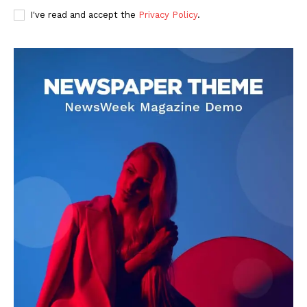
I've read and accept the
Privacy Policy
.
DOWNLOAD NOW
AIN NEWS 1
Contact Us
About Us
Privacy Policy
Terms of Use Agreement
Facebook
X
WhatsApp
Share