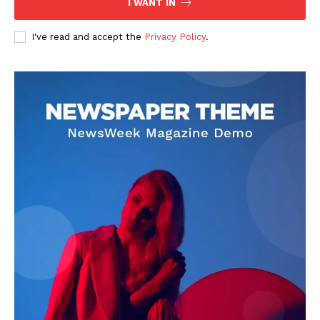
I WANT IN
I've read and accept the
Privacy Policy
.
DOWNLOAD NOW
AIN NEWS 1
Contact Us
About Us
Privacy Policy
Terms of Use Agreement
Facebook
X
WhatsApp
Share