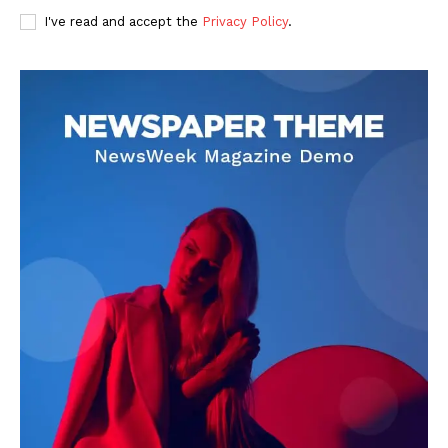
I've read and accept the
Privacy Policy
.
DOWNLOAD NOW
AIN NEWS 1
Contact Us
About Us
Privacy Policy
Terms of Use Agreement
Facebook
X
WhatsApp
Share