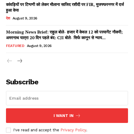
कांवड़ियों पर टिप्पणी को लेकर मौलाना साजिद रशीदी पर FIR, मुजफ्फरनगर में दर्ज
हुआ केस
देश
August 9, 2026
DOWNLOAD NOW
Morning News Brief: राहुल बोले- हजार में केवल 12 को परमानेंट नौकरी;
अमरनाथ यात्रा 20 दिन पहले बंद: CJI बोले- सिर्फ कानून से न्याय...
FEATURED
August 9, 2026
AIN NEWS 1
Contact Us
Subscribe
About Us
Privacy Policy
Terms of Use Agreement
I WANT IN
Facebook
X
WhatsApp
Share
I've read and accept the
Privacy Policy
.