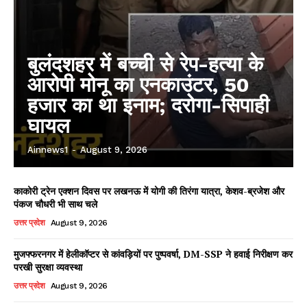
Facebook
X
WhatsApp
Share
बुलंदशहर में बच्ची से रेप-हत्या के
आरोपी मोनू का एनकाउंटर, 50
हजार का था इनाम; दरोगा-सिपाही
Read Latest News on AIN
घायल
NEWS 1 App
Ainnews1
-
August 9, 2026
काकोरी ट्रेन एक्शन दिवस पर लखनऊ में योगी की तिरंगा यात्रा, केशव-ब्रजेश और
पंकज चौधरी भी साथ चले
उत्तर प्रदेश
August 9, 2026
मुजफ्फरनगर में हेलीकॉप्टर से कांवड़ियों पर पुष्पवर्षा, DM-SSP ने हवाई निरीक्षण कर
परखी सुरक्षा व्यवस्था
उत्तर प्रदेश
August 9, 2026