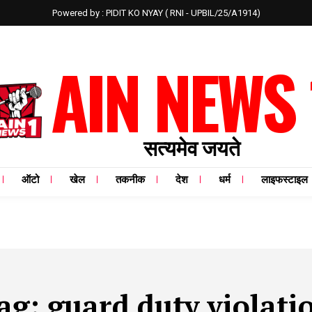
Powered by : PIDIT KO NYAY ( RNI - UPBIL/25/A1914)
AIN NEWS 
सत्यमेव जयते
ऑटो
खेल
तकनीक
देश
धर्म
लाइफस्टाइल
ag:
guard duty violati