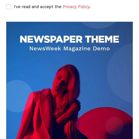
I've read and accept the
Privacy Policy
.
DOWNLOAD NOW
AIN NEWS 1
Contact Us
About Us
Privacy Policy
Terms of Use Agreement
Facebook
X
WhatsApp
Share