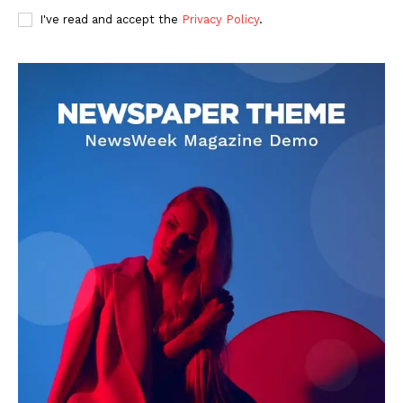
I've read and accept the
Privacy Policy
.
DOWNLOAD NOW
AIN NEWS 1
Contact Us
About Us
Privacy Policy
Terms of Use Agreement
Facebook
X
WhatsApp
Share