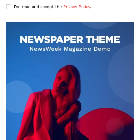
I've read and accept the
Privacy Policy
.
DOWNLOAD NOW
AIN NEWS 1
Contact Us
About Us
Privacy Policy
Terms of Use Agreement
Facebook
X
WhatsApp
Share