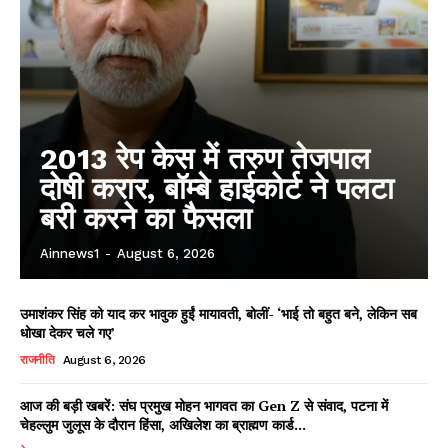
2013 रेप केस में तरुण तेजपाल
दोषी करार, बॉम्बे हाईकोर्ट ने पलटा
बरी करने का फैसला
Ainnews1
-
August 6, 2026
उमाशंकर सिंह को याद कर भावुक हुईं मायावती, बोलीं- ‘भाई तो बहुत बने, लेकिन सब
धोखा देकर चले गए’
राजनीति
August 6, 2026
आज की बड़ी खबरें: संघ प्रमुख मोहन भागवत का Gen Z से संवाद, पटना में
चेहल्लुम जुलूस के दौरान हिंसा, अखिलेश का ब्राह्मण कार्ड...