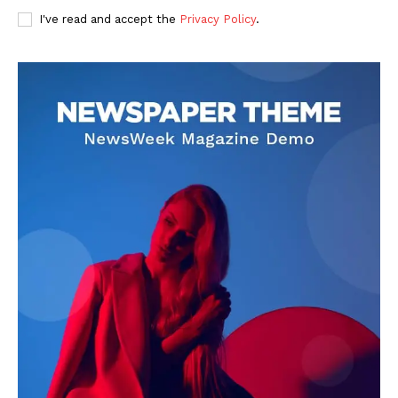
I've read and accept the
Privacy Policy
.
DOWNLOAD NOW
AIN NEWS 1
Contact Us
About Us
Privacy Policy
Terms of Use Agreement
Facebook
X
WhatsApp
Share