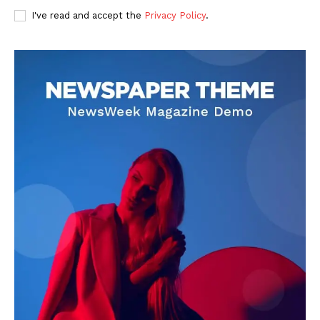
I've read and accept the
Privacy Policy
.
DOWNLOAD NOW
AIN NEWS 1
Contact Us
About Us
Privacy Policy
Terms of Use Agreement
Facebook
X
WhatsApp
Share