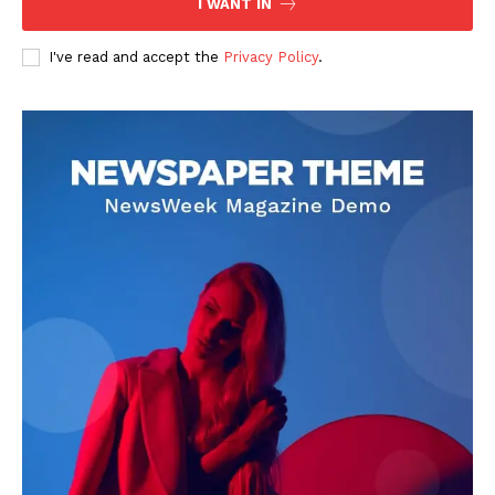
I WANT IN
I've read and accept the
Privacy Policy
.
DOWNLOAD NOW
AIN NEWS 1
Contact Us
About Us
Privacy Policy
Terms of Use Agreement