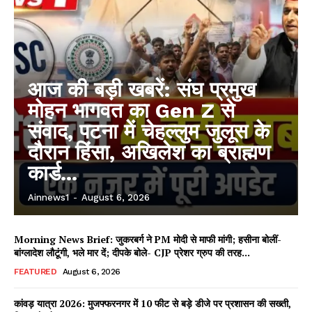
आज की बड़ी खबरें: संघ प्रमुख
मोहन भागवत का Gen Z से
संवाद, पटना में चेहल्लुम जुलूस के
दौरान हिंसा, अखिलेश का ब्राह्मण
कार्ड...
Ainnews1
-
August 6, 2026
Morning News Brief: जुकरबर्ग ने PM मोदी से माफी मांगी; हसीना बोलीं-
बांग्लादेश लौटूंगी, भले मार दें; दीपके बोले- CJP प्रेशर ग्रुप की तरह...
FEATURED
August 6, 2026
कांवड़ यात्रा 2026: मुजफ्फरनगर में 10 फीट से बड़े डीजे पर प्रशासन की सख्ती,