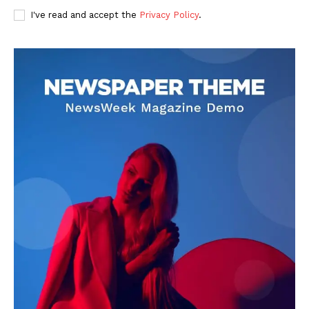
I've read and accept the
Privacy Policy
.
DOWNLOAD NOW
AIN NEWS 1
Contact Us
About Us
Privacy Policy
Terms of Use Agreement
Facebook
X
WhatsApp
Share