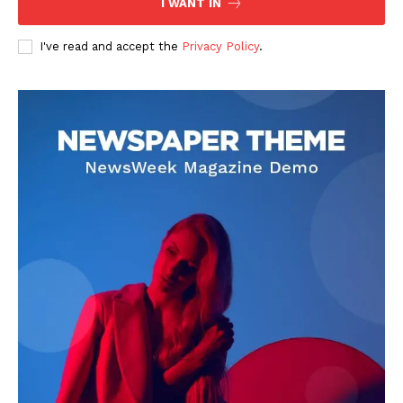
I WANT IN
I've read and accept the
Privacy Policy
.
DOWNLOAD NOW
AIN NEWS 1
Contact Us
About Us
Privacy Policy
Terms of Use Agreement
Facebook
X
WhatsApp
Share