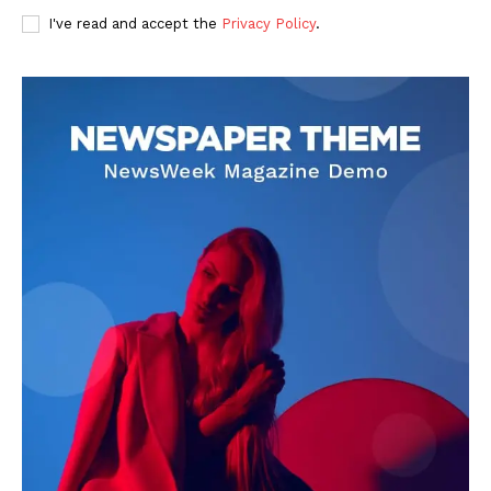
I've read and accept the
Privacy Policy
.
DOWNLOAD NOW
AIN NEWS 1
Contact Us
About Us
Privacy Policy
Terms of Use Agreement
Facebook
X
WhatsApp
Share