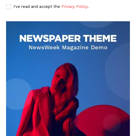
I've read and accept the
Privacy Policy
.
DOWNLOAD NOW
AIN NEWS 1
Contact Us
About Us
Privacy Policy
Terms of Use Agreement
Facebook
X
WhatsApp
Share