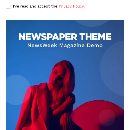
I've read and accept the
Privacy Policy
.
DOWNLOAD NOW
AIN NEWS 1
Contact Us
About Us
Privacy Policy
Terms of Use Agreement
Facebook
X
WhatsApp
Share