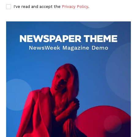
I've read and accept the
Privacy Policy
.
DOWNLOAD NOW
AIN NEWS 1
Contact Us
About Us
Privacy Policy
Terms of Use Agreement
Facebook
X
WhatsApp
Share