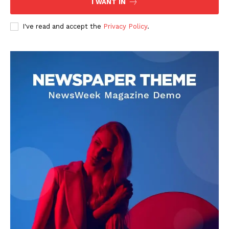
I WANT IN
I've read and accept the
Privacy Policy
.
DOWNLOAD NOW
AIN NEWS 1
Contact Us
About Us
Privacy Policy
Terms of Use Agreement
Facebook
X
WhatsApp
Share