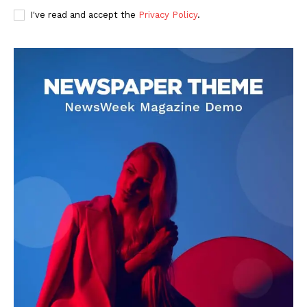
I've read and accept the
Privacy Policy
.
DOWNLOAD NOW
AIN NEWS 1
Contact Us
About Us
Privacy Policy
Terms of Use Agreement
Facebook
X
WhatsApp
Share