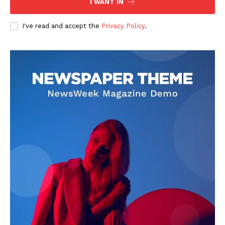
I WANT IN
I've read and accept the
Privacy Policy
.
DOWNLOAD NOW
AIN NEWS 1
Contact Us
About Us
Privacy Policy
Terms of Use Agreement
Facebook
X
WhatsApp
Share