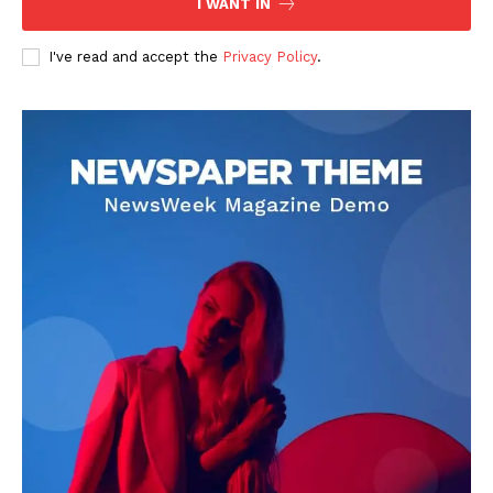
I WANT IN
I've read and accept the
Privacy Policy
.
DOWNLOAD NOW
AIN NEWS 1
Contact Us
About Us
Privacy Policy
Terms of Use Agreement
Facebook
X
WhatsApp
Share