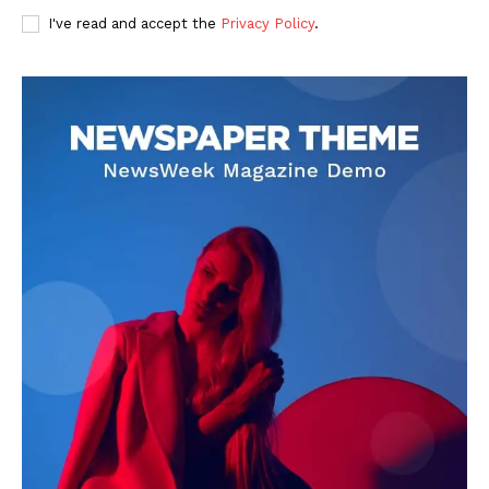
I've read and accept the
Privacy Policy
.
DOWNLOAD NOW
AIN NEWS 1
Contact Us
About Us
Privacy Policy
Terms of Use Agreement
Facebook
X
WhatsApp
Share