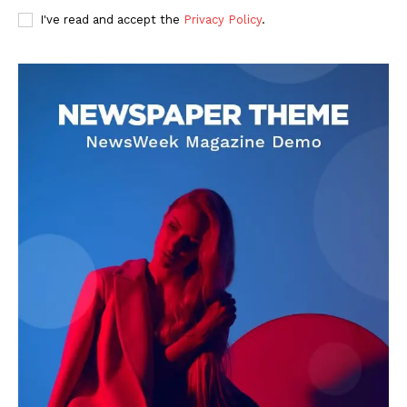
I've read and accept the
Privacy Policy
.
DOWNLOAD NOW
AIN NEWS 1
Contact Us
About Us
Privacy Policy
Terms of Use Agreement
Facebook
X
WhatsApp
Share