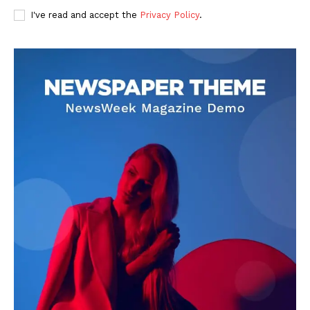
I've read and accept the
Privacy Policy
.
DOWNLOAD NOW
AIN NEWS 1
Contact Us
About Us
Privacy Policy
Terms of Use Agreement
Facebook
X
WhatsApp
Share