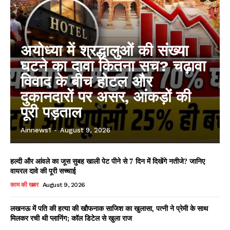
अयोध्या में श्रद्धालुओं की संख्या
घटने का दावा कितना सच? चढ़ावा
विवाद के बीच होटल और
दुकानदारों पर असर, आंकड़ों की
पूरी पड़ताल
Ainnews1
-
August 9, 2026
हल्दी और आंवले का जूस सुबह खाली पेट पीने से 7 दिन में दिखेंगे नतीजे? जानिए
वायरल दावे की पूरी सच्चाई
काम की खबर
August 9, 2026
लखनऊ में पति की हत्या की खौफनाक साजिश का खुलासा, पत्नी ने प्रेमी के साथ
मिलकर रची थी प्लानिंग; कॉल डिटेल से खुला राज