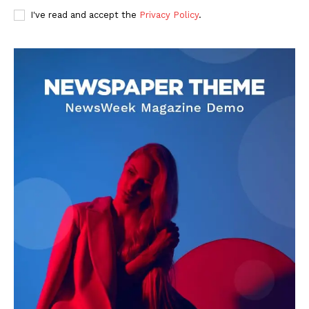
I've read and accept the
Privacy Policy
.
DOWNLOAD NOW
AIN NEWS 1
Contact Us
About Us
Privacy Policy
Terms of Use Agreement
Facebook
X
WhatsApp
Share