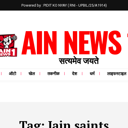
Powered by : PIDIT KO NYAY ( RNI - UPBIL/25/A1914)
AIN NEWS 
सत्यमेव जयते
ऑटो
खेल
तकनीक
देश
धर्म
लाइफस्टाइल
Tag:
Jain saints