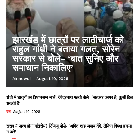
झारखंड में छात्रों पर लाठीचार्ज को
राहुल गांधी ने बताया गलत, सोरेन
सरकार से बोले- ‘बात सुनिए और
समाधान निकालिए’
Ainnews1
-
August 10, 2026
रांची में छात्रों का विधानसभा मार्च: देवेंद्रनाथ महतो बोले- ‘सरकार कायर है, कुर्सी हिल
सकती है’
देश
August 10, 2026
संसद में खत्म होगा गतिरोध? रिजिजू बोले- ‘अमित शाह जवाब देंगे, लेकिन विपक्ष हंगामा
न करे’