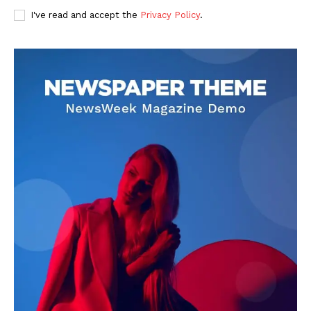
I've read and accept the
Privacy Policy
.
DOWNLOAD NOW
AIN NEWS 1
Contact Us
About Us
Privacy Policy
Terms of Use Agreement
Facebook
X
WhatsApp
Share