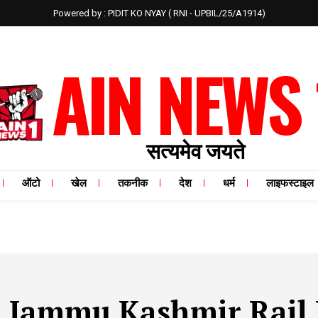
Powered by : PIDIT KO NYAY ( RNI - UPBIL/25/A1914)
AIN NEWS 
सत्यमेव जयते
ऑटो
खेल
तकनीक
देश
धर्म
लाइफस्टाइल
:
Jammu Kashmir Rail 