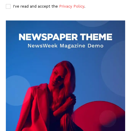
I've read and accept the
Privacy Policy
.
DOWNLOAD NOW
AIN NEWS 1
Contact Us
About Us
Privacy Policy
Terms of Use Agreement
Facebook
X
WhatsApp
Share