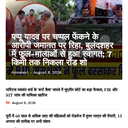
पप्पू यादव पर चप्पल फेंकने के
आरोपी जमानत पर रिहा, बुलंदशहर
में फूल-मालाओं से हुआ स्वागत; 7
किमी तक निकला रोड शो
Ainnews1
-
August 8, 2026
जस्टिस यशवंत वर्मा के ‘बर्न्ट कैश’ मामले में सुप्रीम कोर्ट का बड़ा फैसला, FIR और
SIT जांच की याचिका खारिज
देश
August 8, 2026
यूपी में 60 साल से अधिक उम्र की महिलाओं को रोडवेज में मुफ्त यात्रा की तैयारी, 15
अगस्त की तारीख पर अभी संशय