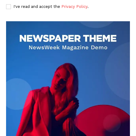
I've read and accept the
Privacy Policy
.
DOWNLOAD NOW
AIN NEWS 1
Contact Us
About Us
Privacy Policy
Terms of Use Agreement
Facebook
X
WhatsApp
Share