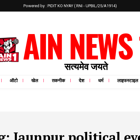
Powered by : PIDIT KO NYAY ( RNI - UPBIL/25/A1914)
AIN NEWS 
सत्यमेव जयते
ऑटो
खेल
तकनीक
देश
धर्म
लाइफस्टाइल
g:
Jaunpur political ev