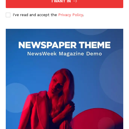
I WANT IN
I've read and accept the
Privacy Policy
.
DOWNLOAD NOW
AIN NEWS 1
Contact Us
About Us
Privacy Policy
Terms of Use Agreement
Facebook
X
WhatsApp
Share