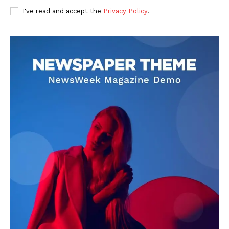
I've read and accept the
Privacy Policy
.
DOWNLOAD NOW
AIN NEWS 1
Contact Us
About Us
Privacy Policy
Terms of Use Agreement
Facebook
X
WhatsApp
Share